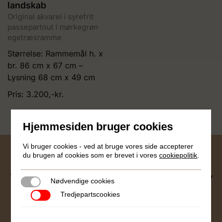
landskab
Original akvarel i syrefrit
passepartout i mørkegrøn
egetræsramme
Størrelse: Rammemål h. x
br. 86 cm x 67 cm –
Lysning 68 cm x 49 cm
Pris: 3.200,-kr.
Hjemmesiden bruger cookies
Vi bruger cookies - ved at bruge vores side accepterer
du brugen af cookies som er brevet i vores
cookiepolitik
.
Tilmeld dig vores nyhedsbrev
Nødvendige cookies
Nødvendige cookies
Tredjepartscookies
Tredjepartscookies
Ønsker du at høre om nye udstillinger, kunstnere og
arrangementer så kan du tilmelde dig vores